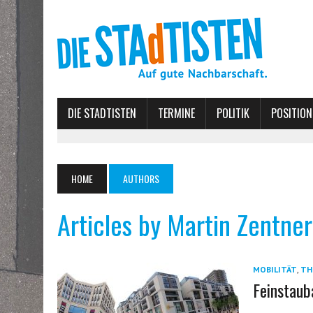
DIE STADTISTEN
TERMINE
POLITIK
POSITION
HOME
AUTHORS
Articles by Martin Zentner
MOBILITÄT
,
TH
Feinstaub