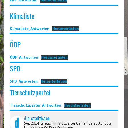
FDP_Antworten
Herunterladen
Klimaliste
Klimaliste_Antworten
Herunterladen
ÖDP
ÖDP_Antworten
Herunterladen
SPD
SPD_Antworten
Herunterladen
Tierschutzpartei
Tierschutzpartei_Antworten
Herunterladen
die_stadtisten
Seit 2014 für euch im Stuttgarter Gemeinderat. Auf gute
Nachbarschaft! Eure Stadtisten