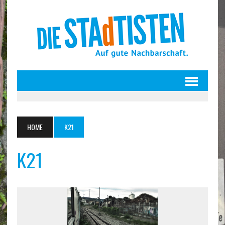
HOME
K21
K21