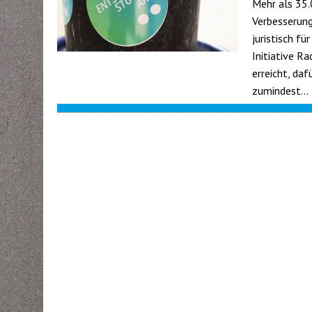
Mehr als 35.
Verbesserung
juristisch f
Initiative R
erreicht, daf
zumindest…