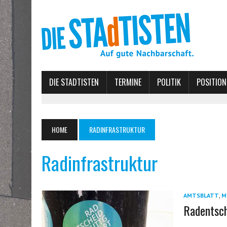
DIE STADTISTEN
TERMINE
POLITIK
POSITION
HOME
RADINFRASTRUKTUR
Radinfrastruktur
AMTSBLATT
,
M
Radentsc