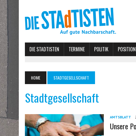
DIE STADTISTEN
TERMINE
POLITIK
POSITION
HOME
STADTGESELLSCHAFT
Stadtgesellschaft
AMTSBLATT
Unsere Po