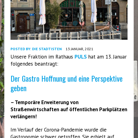
POSTED BY:
DIE STADTISTEN
13 JANUAR, 2021
Unsere Fraktion im Rathaus
PULS
hat am 13. Januar
folgendes beantragt:
Der Gastro Hoffnung und eine Perspektive
geben
– Temporäre Erweiterung von
Straßenwirtschaften auf öffentlichen Parkplätzen
verlängern!
Im Verlauf der Corona-Pandemie wurde die
Gastronomie schwer getroffen. Sie erhielt auf