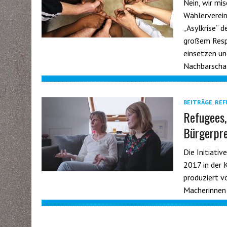
Nein, wir mi
Wählerverein
„Asylkrise“ 
großem Respe
einsetzen und
Nachbarscha
BEITRÄGE
,
REF
Refugees,
Bürgerpre
Die Initiati
2017 in der 
produziert vo
Macherinnen 