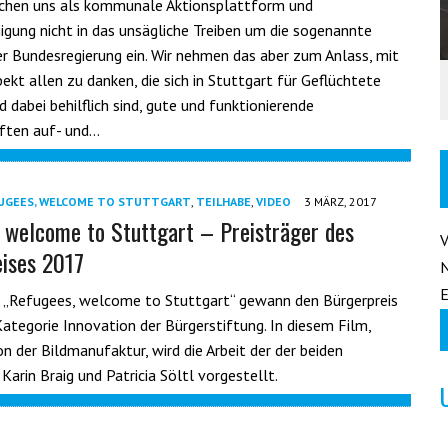
schen uns als kommunale Aktionsplattform und
igung nicht in das unsägliche Treiben um die sogenannte
der Bundesregierung ein. Wir nehmen das aber zum Anlass, mit
kt allen zu danken, die sich in Stuttgart für Geflüchtete
 dabei behilflich sind, gute und funktionierende
ften auf- und…
UGEES, WELCOME TO STUTTGART
,
TEILHABE
,
VIDEO
3 MÄRZ, 2017
 welcome to Stuttgart – Preisträger des
ises 2017
E
ve „Refugees, welcome to Stuttgart“ gewann den Bürgerpreis
Kategorie Innovation der Bürgerstiftung. In diesem Film,
n der Bildmanufaktur, wird die Arbeit der der beiden
Karin Braig und Patricia Söltl vorgestellt.