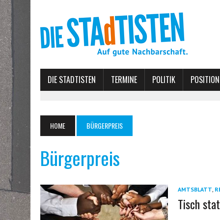
DIE STADTISTEN
TERMINE
POLITIK
POSITION
HOME
BÜRGERPREIS
Bürgerpreis
AMTSBLATT
,
R
Tisch sta