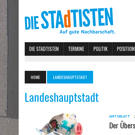
DIE STADTISTEN
TERMINE
POLITIK
POSITION
HOME
LANDESHAUPTSTADT
Landeshauptstadt
AMTSBLATT
Der Über