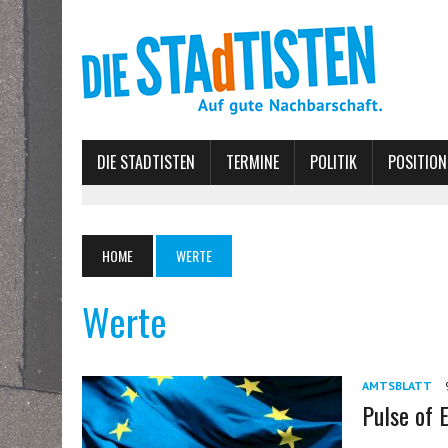
DIE STADTISTEN
TERMINE
POLITIK
POSITION
HOME
WERTE
Werte
AMTSBLATT
Pulse of 