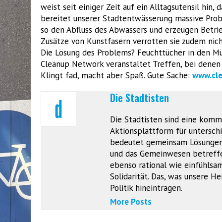
weist seit einiger Zeit auf ein Alltagsutensil hin, 
bereitet unserer Stadtentwässerung massive Pro
so den Abfluss des Abwassers und erzeugen Betri
Zusätze von Kunstfasern verrotten sie zudem nich
Die Lösung des Problems? Feuchttücher in den Mül
Cleanup Network veranstaltet Treffen, bei den
Klingt fad, macht aber Spaß. Gute Sache:
www.cl
Die Stadtisten
Die Stadtisten sind eine komm
Aktionsplattform für unterschie
bedeutet gemeinsam Lösungen z
und das Gemeinwesen betreffen
ebenso rational wie einfühlsam
Solidarität. Das, was unsere 
Politik hineintragen.
More Posts