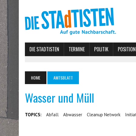
DIE STADTISTEN
TERMINE
POLITIK
POSITION
HOME
AMTSBLATT
Wasser und Müll
TOPICS:
Abfall
Abwasser
Cleanup Network
Initia