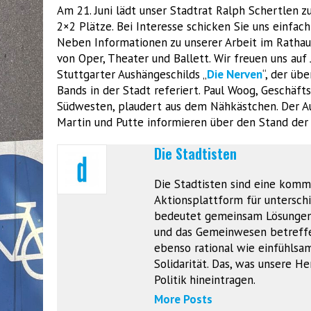
Am 21. Juni lädt unser Stadtrat Ralph Schertlen 
2×2 Plätze. Bei Interesse schicken Sie uns einfac
Neben Informationen zu unserer Arbeit im Rathau
von Oper, Theater und Ballett. Wir freuen uns auf 
Stuttgarter Aushängeschilds „
Die Nerven
“, der üb
Bands in der Stadt referiert. Paul Woog, Geschäf
Südwesten, plaudert aus dem Nähkästchen. Der
Martin und Putte informieren über den Stand der
Die Stadtisten
Die Stadtisten sind eine komm
Aktionsplattform für unterschie
bedeutet gemeinsam Lösungen z
und das Gemeinwesen betreffen
ebenso rational wie einfühlsam
Solidarität. Das, was unsere 
Politik hineintragen.
More Posts