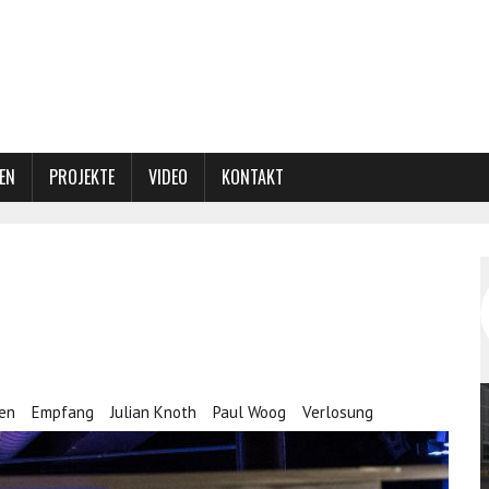
EN
PROJEKTE
VIDEO
KONTAKT
ven
Empfang
Julian Knoth
Paul Woog
Verlosung