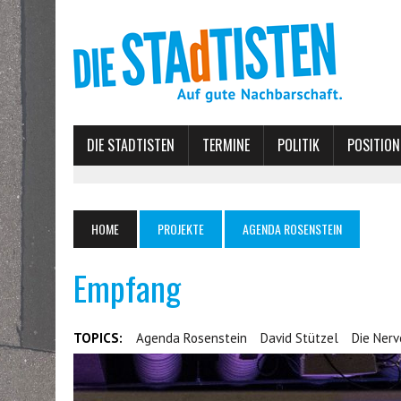
DIE STADTISTEN
TERMINE
POLITIK
POSITION
HOME
PROJEKTE
AGENDA ROSENSTEIN
Empfang
TOPICS:
Agenda Rosenstein
David Stützel
Die Ner