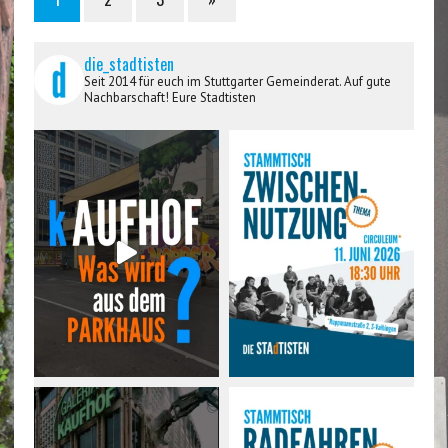
die_stadtisten
Seit 2014 für euch im Stuttgarter Gemeinderat. Auf gute
Nachbarschaft! Eure Stadtisten