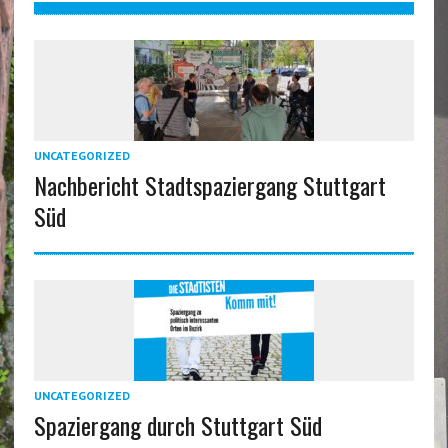
UNCATEGORIZED
Nachbericht Stadtspaziergang Stuttgart
Süd
UNCATEGORIZED
Spaziergang durch Stuttgart Süd