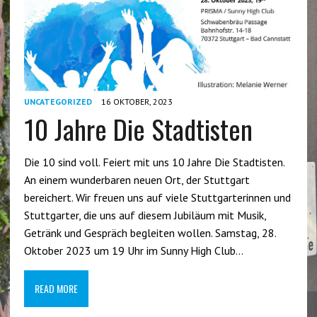
UNCATEGORIZED
16 OKTOBER, 2023
10 Jahre Die Stadtisten
Die 10 sind voll. Feiert mit uns 10 Jahre Die Stadtisten.
An einem wunderbaren neuen Ort, der Stuttgart
bereichert. Wir freuen uns auf viele Stuttgarterinnen und
Stuttgarter, die uns auf diesem Jubiläum mit Musik,
Getränk und Gespräch begleiten wollen. Samstag, 28.
Oktober 2023 um 19 Uhr im Sunny High Club…
READ MORE